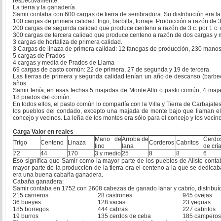
respectivamente.
La tierra y la ganadería
Samir contaba con 600 cargas de tierra de sembradura. Su distribución era la
100 cargas de primera calidad: trigo, barbilla, forraje. Producción a razón de
200 cargas de segunda calidad que produce centeno a razón de 3 c. por 1 c.
300 cargas de tercera calidad que produce centeno a razón de dos cargas y 
3 cargas de hortaliza de primera calidad.
3 Cargas de linaza de primera calidad: 12 fanegas de producción, 230 manos
5 cargas de Prados
4 cargas y media de Prados de Llama
69 cargas de pasto común: 22 de primera, 27 de segunda y 19 de tercera.
Las tierras de primera y segunda calidad tenían un año de descanso (barbech
años.
Samir tenía, en esas fechas 5 majadas de Monte Alto o pasto común, 4 ma
18 prados del común.
En todos ellos, el pasto común lo compartía con la Villa y Tierra de Carbajale
los pueblos del condado, excepto una majada de monte bajo que llaman el 
concejo y vecinos. La leña de los montes era sólo para el concejo y los vecin
Carga Valor en reales
Mano de
Arroba de
Cerdo
Trigo
Centeno
Linaza
Corderos
Cabritos
lino
lana
de crí
72
44
170
3 y medio
25
8
8
6
Eso significa que Samir como la mayor parte de los pueblos de Aliste con
mayor parte de la producción de la tierra era el centeno a la que se dedicab
era una buena cabaña ganadera.
Cabaña ganadera:
Samir contaba en 1752 con 2608 cabezas de ganado lanar y cabrío, distribuíd
215 carneros
28 castrones
945 ovejas
36 bueyes
128 vacas
23 yeguas
185 borregos
444 cabras
227 cabritos
19 burros
135 cerdos de ceba
185 camperos