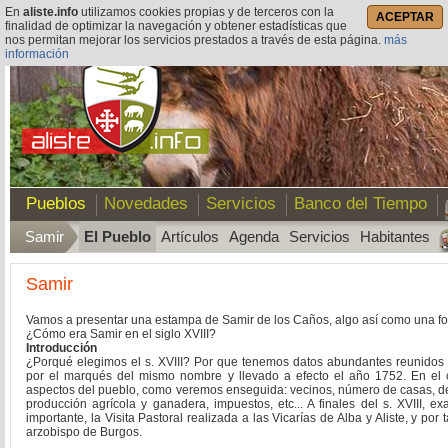
En
aliste.info
utilizamos cookies propias y de terceros con la
ACEPTAR
finalidad de optimizar la navegación y obtener estadísticas que
nos permitan mejorar los servicios prestados a través de esta página.
más
información
Pueblos
Novedades
Servicios
Banco del Tiempo
Samir
El Pueblo
Artículos
Agenda
Servicios
Habitantes
Samir
Vamos a presentar una estampa de Samir de los Caños, algo así como una foto f
¿Cómo era Samir en el siglo XVIII?
Introducción
¿Porqué elegimos el s. XVIII? Por que tenemos datos abundantes reunidos
por el marqués del mismo nombre y llevado a efecto el año 1752. En el 
aspectos del pueblo, como veremos enseguida: vecinos, número de casas, de j
producción agrícola y ganadera, impuestos, etc... A finales del s. XVIII,
importante, la Visita Pastoral realizada a las Vicarías de Alba y Aliste, y po
arzobispo de Burgos.