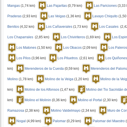
Mangas
(1,74 km)
Las Pajaritas
(0,79 km)
Las Pariciones
(3,33
Praderas
(2,93 km)
Las Veigas
(1,36 km)
Lavayo Chiquito
(1,5
Benitos
(4,32 km)
Los Cañaverales
(1,73 km)
Los Casales
(2,
Los Chaparrales
(2,85 km)
Los Chiviriteros
(1,69 km)
Los Espi
Los Matones
(1,50 km)
Los Obacos
(2,09 km)
Los Palero
Los Pilos
(3,96 km)
Los Piluetros.
(2,61 km)
Los Quiñones
km)
Merenderos de la Cuesta
(0,59 km)
Merenderos del Palom
Molino
(1,78 km)
Molino de la Veiga
(1,20 km)
Molino de la Vei
km)
Molino de los Alfonsos
(1,47 km)
Molino del Tio Sacristán 
km)
Molino el Molinin
(0,36 km)
Molino el Portal
(2,30 km)
Ramazosa
(2,38 km)
Molino Valdelmayo
(2,34 km)
Muro de Cor
Nogal
(4,99 km)
Palomar
(0,29 km)
Palomar del Maestro
(