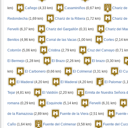
km)
Cañego
(4,33 km)
Casaminiños
(0,67 km)
Chariz de
Redondecha
(1,69 km)
Chariz de la Ribera
(1,72 km)
Chariz de
Fervelli
(6,37 km)
Chariz del Gargallón
(0,31 km)
Chariz del Ma
Benitos
(4,96 km)
Corral de las Vacas
(1,00 km)
Cortes
(2,14 k
Cotorrón
(5,06 km)
Cristina
(2,79 km)
Cruz del Carvayo
(0,71 
El Bermejo
(1,28 km)
El Brazo
(2,26 km)
El brazo
(3,30 km)
km)
El Carbonero
(0,66 km)
El Colmenal
(3,31 km)
El C
El Maderal
(4,20 km)
El Maderal
(4,20 km)
El Palomar
(1,
Tejar
(4,81 km)
El Valdión
(2,20 km)
Ermita de Nuestra Señora d
romana
(0,29 km)
Esquinote
(5,14 km)
Fervelli
(6,31 km)
de la Ramazosa
(2,89 km)
Fuente de la Viera
(2,51 km)
Fuente 
Caño
(1,64 km)
Fuente del Colmenar
(3,58 km)
Fuente del Cuc