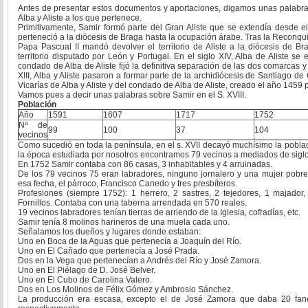
Antes de presentar estos documentos y aportaciones, digamos unas palabras 
Alba y Aliste a los que pertenece.
Primitivamente, Samir formó parte del Gran Aliste que se extendía desde el E
perteneció a la diócesis de Braga hasta la ocupación árabe. Tras la Reconqui
Papa Pascual II mandó devolver el territorio de Aliste a la diócesis de Bra
territorio disputado por León y Portugal. En el siglo XIV, Alba de Aliste se 
condado de Alba de Aliste fijó la definitiva separación de las dos comarcas y 
XIII, Alba y Aliste pasaron a formar parte de la archidiócesis de Santiago de
Vicarías de Alba y Aliste y del condado de Alba de Aliste, creado el año 1459 p
Vamos pues a decir unas palabras sobre Samir en el S. XVIII.
Población
Año
1591
1607
1717
1752
Nº de
99
100
37
104
vecinos
Como sucedió en toda la península, en el s. XVII decayó muchísimo la poblac
la época estudiada por nosotros encontramos 79 vecinos a mediados de siglo 
En 1752 Samir contaba con 86 casas, 3 inhabitables y 4 arruinadas.
De los 79 vecinos 75 eran labradores, ninguno jornalero y una mujer pobre
esa fecha, el párroco, Francisco Canedo y tres presbíteros.
Profesiones (siempre 1752): 1 herrero, 2 sastres, 2 tejedores, 1 majado
Fornillos. Contaba con una taberna arrendada en 570 reales.
19 vecinos labradores tenían tierras de arriendo de la Iglesia, cofradías, etc.
Samir tenía 8 molinos harineros de una muela cada uno.
Señalamos los dueños y lugares donde estaban:
Uno en Boca de la Aguas que pertenecía a Joaquín del Río.
Uno en El Cañado que pertenecía a José Prada.
Dos en la Vega que pertenecían a Andrés del Río y José Zamora.
Uno en El Piélago de D. José Belver.
Uno en El Cubo de Carolina Valero.
Dos en Los Molinos de Félix Gómez y Ambrosio Sánchez.
La producción era escasa, excepto el de José Zamora que daba 20 fane