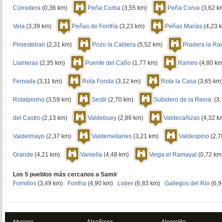
Corredera
(0,36 km)
Peña Corba
(3,55 km)
Peña Corva
(3,62 
Vela
(3,39 km)
Peñas de Fonfría
(3,23 km)
Peñas Marías
(4,23
Piniesteban
(2,31 km)
Pozo la Caldera
(5,52 km)
Pradera la R
Llameras
(2,35 km)
Puente del Caño
(1,77 km)
Ramiro
(4,80 k
Fernada
(3,11 km)
Rota Fonda
(3,12 km)
Rota la Casa
(3,65 k
Rotalpiorno
(3,59 km)
Sestil
(2,70 km)
Subidero de la Reina.
(3
del Castro
(2,13 km)
Valdebuey
(2,86 km)
Valdecañizas
(4,32 
Valdelmayo
(2,37 km)
Valdemellanes
(3,21 km)
Valdespino
(2,
Grande
(4,21 km)
Vaniella
(4,48 km)
Veiga el Ramayal
(0,72 k
Los 5 pueblos más cercanos a Samir
Fornillos
(3,49 km)
Fonfria
(4,90 km)
Lober
(6,83 km)
Gallegos del Rio
(6,