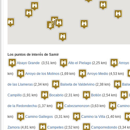
Los puntos de interés de Samir
Abayo Grande
(3,51 km)
Alto el Pielago
(2,25 km)
Arroyo
km)
Arroyo de los Molinos
(1,69 km)
Arroyo Medio
(4,53 km)
de las Llameras
(2,34 km)
Balseta de Valdelvino
(2,38 km)
Balse
Campillo
(1,91 km)
Bocabrio
(2,31 km)
Botión
(2,54 km)
de la Redondecha
(1,37 km)
Cabezamonzon
(3,63 km)
Camino e
km)
Camino Gallegos
(3,31 km)
Camino la Villa
(1,40 km)
Zamora
(4,81 km)
Campetes
(2,52 km)
Camporredondo
(3,34 