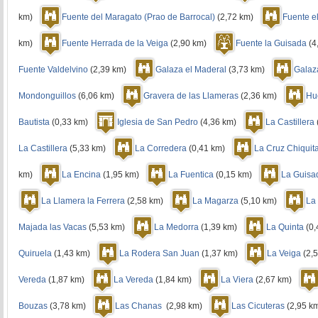
km)
Fuente del Maragato (Prao de Barrocal)
(2,72 km)
Fuente el
km)
Fuente Herrada de la Veiga
(2,90 km)
Fuente la Guisada
(4
Fuente Valdelvino
(2,39 km)
Galaza el Maderal
(3,73 km)
Galaza
Mondonguillos
(6,06 km)
Gravera de las Llameras
(2,36 km)
Hu
Bautista
(0,33 km)
Iglesia de San Pedro
(4,36 km)
La Castillera
La Castillera
(5,33 km)
La Corredera
(0,41 km)
La Cruz Chiquit
km)
La Encina
(1,95 km)
La Fuentica
(0,15 km)
La Guisa
La Llamera la Ferrera
(2,58 km)
La Magarza
(5,10 km)
La
Majada las Vacas
(5,53 km)
La Medorra
(1,39 km)
La Quinta
(0
Quiruela
(1,43 km)
La Rodera San Juan
(1,37 km)
La Veiga
(2,
Vereda
(1,87 km)
La Vereda
(1,84 km)
La Viera
(2,67 km)
Bouzas
(3,78 km)
Las Chanas
(2,98 km)
Las Cicuteras
(2,95 