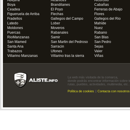
Abejera
Alcañices
Alcorcillo
Boya
Brandilanes
Cabañas
Ceadea
El Poyo
Ferreras de Abajo
Figueruela de Arriba
Flechas
Flores
Fradellos
Gallegos del Campo
Gallegos del Rio
Latedo
Lober
Mahíde
Moldones
Moveros
Nuez
Puercas
Rabanales
Rabano
RioManzanas
Samir
San Blas
San Mamed
San Martin del Pedroso
San Pedro
Santa Ana
Sarracin
Sejas
Trabazos
Ufones
Valer
Villarino Manzanas
Villarino tras la sierra
Viñas
La web más visitada de la comarca,
donde podrás encontrar información sobre t
rutas, pueblos, actividades, multimedia, etc..
Política de cookies
||
Contacta con nosotros