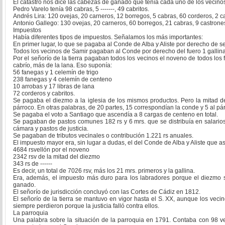
El catastro nos dice las cabezas de ganado que tenía cada uno de los vecinos
Pedro Varelo tenía 98 cabras, 5 -------, 49 cabritos.
Andrés Lira: 120 ovejas, 20 carneros, 12 borregos, 5 cabras, 60 corderos, 2 ca
Antonio Gallego: 130 ovejas, 20 carneros, 60 borregos, 21 cabras, 9 castrones
Impuestos
Había diferentes tipos de impuestos. Señalamos los más importantes:
En primer lugar, lo que se pagaba al Conde de Alba y Aliste por derecho de seño
Todos los vecinos de Samir pagaban al Conde por derecho del fuero 1 gallina
Por el señorío de la tierra pagaban todos los vecinos el noveno de todos los 
cabrío, más de la lana. Eso suponía:
56 fanegas y 1 celemín de trigo
238 fanegas y 4 celemín de centeno
10 arrobas y 17 libras de lana
72 corderos y cabritos.
Se pagaba el diezmo a la iglesia de los mismos productos. Pero la mitad d
párroco. En otras palabras, de 20 partes, 15 correspondían la conde y 5 al pá
Se pagaba el voto a Santiago que ascendía a 8 cargas de centeno en total.
Se pagaban de pastos comunes 182 rs y 6 mrs. que se distribuía en salarios
cámara y pastos de justicia.
Se pagaban de tributos vecinales o contribución 1.221 rs anuales.
El impuesto mayor era, sin lugar a dudas, el del Conde de Alba y Aliste que 
4684 rsvellón por el noveno
2342 rsv de la mitad del diezmo
343 rs de ------
Es decir, un total de 7026 rsv, más los 21 mrs. primeros y la gallina.
Era, además, el impuesto más duro para los labradores porque el diezmo s
ganado.
El señorío de jurisdicción concluyó con las Cortes de Cádiz en 1812.
El señorío de la tierra se mantuvo en vigor hasta el S. XX, aunque los vecin
siempre perdieron porque la justicia falló contra ellos.
La parroquia
Una palabra sobre la situación de la parroquia en 1791. Contaba con 98 ve